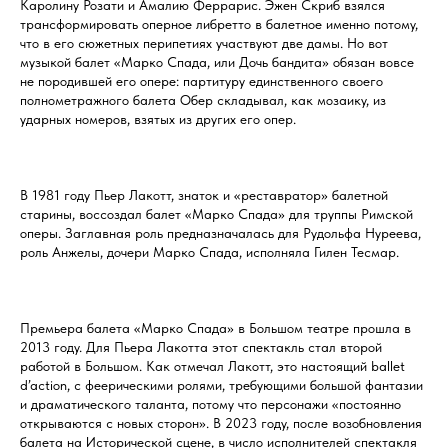
Каролину Розати и Амалию Феррарис. Эжен Скриб взялся
трансформировать оперное либретто в балетное именно потому,
что в его сюжетных перипетиях участвуют две дамы. Но вот
музыкой балет «Марко Спада, или Дочь бандита» обязан вовсе
не породившей его опере: партитуру единственного своего
полнометражного балета Обер складывал, как мозаику, из
ударных номеров, взятых из других его опер.
В 1981 году Пьер Лакотт, знаток и «реставратор» балетной
старины, воссоздал балет «Марко Спада» для труппы Римской
оперы. Заглавная роль предназначалась для Рудольфа Нуреева,
роль Анжелы, дочери Марко Спада, исполняла Гилен Тесмар.
Премьера балета «Марко Спада» в Большом театре прошла в
2013 году. Для Пьера Лакотта этот спектакль стал второй
работой в Большом. Как отмечал Лакотт, это настоящий ballet
d’action, с феерическими ролями, требующими большой фантазии
и драматического таланта, потому что персонажи «постоянно
открываются с новых сторон». В 2023 году, после возобновления
балета на Исторической сцене, в число исполнителей спектакля