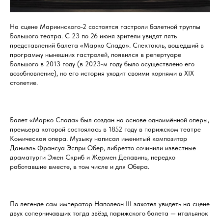
На сцене Мариинского-2 состоятся гастроли балетной труппы
Большого театра. С 23 по 26 июня зрители увидят пять
представлений балета «Марко Спада». Спектакль, вошедший в
программу нынешних гастролей, появился в репертуаре
Большого в 2013 году (в 2023-м году было осуществлено его
возобновление), но его история уходит своими корнями в XIX
столетие.
Балет «Марко Спада» был создан на основе одноимённой оперы,
премьера которой состоялась в 1852 году в парижском театре
Комическая опера. Музыку написал именитый композитор
Даниэль Франсуа Эспри Обер, либретто сочинили известные
драматурги Эжен Скриб и Жермен Делавинь, нередко
работавшие вместе, в том числе и для Обера.
По легенде сам император Наполеон III захотел увидеть на сцене
двух соперничавших тогда звёзд парижского балета — итальянок