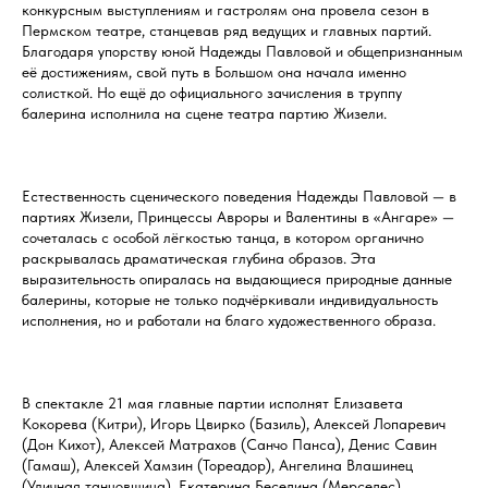
конкурсным выступлениям и гастролям она провела сезон в
Пермском театре, станцевав ряд ведущих и главных партий.
Благодаря упорству юной Надежды Павловой и общепризнанным
её достижениям, свой путь в Большом она начала именно
солисткой. Но ещё до официального зачисления в труппу
балерина исполнила на сцене театра партию Жизели.
Естественность сценического поведения Надежды Павловой — в
партиях Жизели, Принцессы Авроры и Валентины в «Ангаре» —
сочеталась с особой лёгкостью танца, в котором органично
раскрывалась драматическая глубина образов. Эта
выразительность опиралась на выдающиеся природные данные
балерины, которые не только подчёркивали индивидуальность
исполнения, но и работали на благо художественного образа.
В спектакле 21 мая главные партии исполнят Елизавета
Кокорева (Китри), Игорь Цвирко (Базиль), Алексей Лопаревич
(Дон Кихот), Алексей Матрахов (Санчо Панса), Денис Савин
(Гамаш), Алексей Хамзин (Тореадор), Ангелина Влашинец
(Уличная танцовщица), Екатерина Беседина (Мерседес).