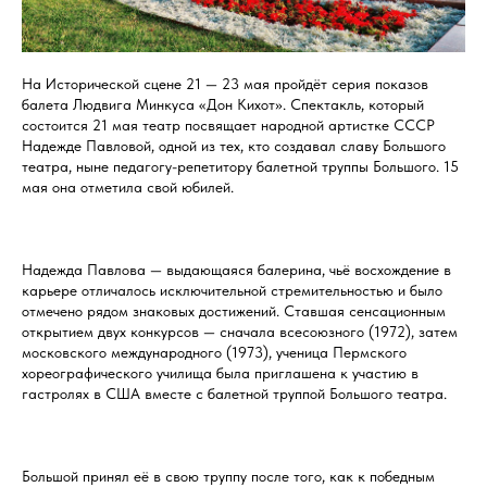
На Исторической сцене 21 — 23 мая пройдёт серия показов
балета Людвига Минкуса «Дон Кихот». Спектакль, который
состоится 21 мая театр посвящает народной артистке СССР
Надежде Павловой, одной из тех, кто создавал славу Большого
театра, ныне педагогу-репетитору балетной труппы Большого. 15
мая она отметила свой юбилей.
Надежда Павлова — выдающаяся балерина, чьё восхождение в
карьере отличалось исключительной стремительностью и было
отмечено рядом знаковых достижений. Ставшая сенсационным
открытием двух конкурсов — сначала всесоюзного (1972), затем
московского международного (1973), ученица Пермского
хореографического училища была приглашена к участию в
гастролях в США вместе с балетной труппой Большого театра.
Большой принял её в свою труппу после того, как к победным