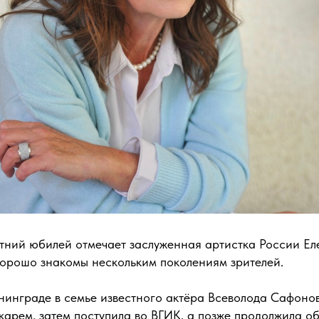
етний юбилей отмечает заслуженная артистка России Е
хорошо знакомы нескольким поколениям зрителей.
нинграде в семье известного актёра Всеволода Сафоно
арем, затем поступила во ВГИК, а позже продолжила об