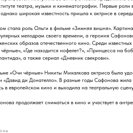
итуте театра, музыки и кинематографии. Первые роли 
, однако широкая известность пришла к актрисе в серед
м стала роль Ольги в фильме «Зимняя вишня». Картина
пулярных мелодрам своего времени, а героиня Сафонов
женских образов отечественного кино. Среди известных
чёрные», «Где находится нофелет?», «Принцесса на боб
лантида», а также сериал «Дневник свекрови».
льме «Очи чёрные» Никиты Михалкова актриса была уд
и «Давид ди Донателло». В разные годы Сафонова жила 
ь в европейском кино и выходила на театральную сцену
онова продолжает сниматься в кино и участвует в антр
СОНЫ