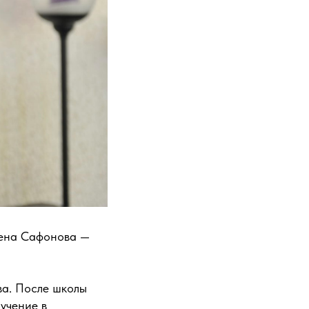
лена Сафонова —
ва. После школы
учение в