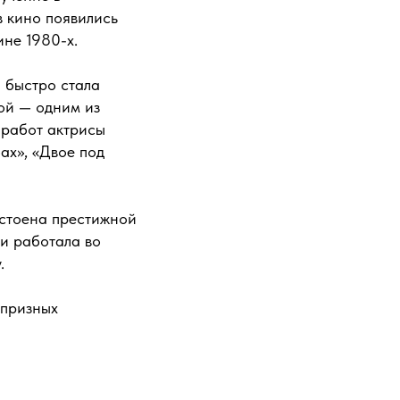
в кино появились
ине 1980-х.
 быстро стала
ой — одним из
 работ актрисы
ах», «Двое под
остоена престижной
и работала во
.
епризных