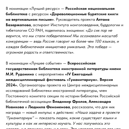
В номинации «Лучший ресурс» —
Российская
национальная
библиотека
с ресурсом
«Дореволюционные бурятские книги
на вертикальном письме»
. Руководитель проекта
Алтана
Базаржапова
, аспирант Института монголоведения, буддологии и
тибетологии СО РАН, поделилась эмоциями:
«До сих пор не
верится, что мы стали победителями! Мы осознавали масштаб
конкуренции — ведь Россия говорит на более чем 100 языках, и
каждая библиотечная инициатива уникальна. Эта победа —
огромная радость и ответственность».
В номинации «Лучшее событие» —
Всероссийская
государственная библиотека иностранной литературы имени
М.И. Рудомино
с мероприятием
«IV Ежегодный
междисциплинарный фестиваль «Гуманитариум». Версия
2024».
Организаторы проекта из Центра междисциплинарных
исследований Библиотеки иностранной литературы, член
Постоянного комитета секции по истории библиотек Российской
библиотечной ассоциации
Владимир
Фролов
,
Александра
Новикова
и
Людмила
Феноменова
, рассказали, что для них
награда — новый импульс к действию:
«Наша задача в проекте
"Гуманитариум" — показать людям, какие существуют языки и
культуры и как их интересно изучать. У нас получилось это
сделать и в прошлом году, и в этом. Эта награда станет для нас