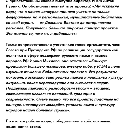
С приветственным словом выступил директор РГБМ Антон
Пурник. Он обозначил главный итог проекта:
«Мы искренне
рады, что в нашем конкурсе приняли участие не только
федеральные, но и региональные, муниципальные библиотеки
со всей страны — от Дальнего Востока до исторических
регионов. Получилась большая, широкая палитра проектов.
Это именно то, чего мы и добивались».
Также поприветствовала участников глава оргкомитета, член
Совета при Президенте РФ по реализации государственной
политики в сфере поддержки русского языка и языков
народов РФ Ирина Михнова, она отметила:
«Конкурс
продолжил большую исследовательскую работу РГБМ в поле
изучения языковых библиотечных проектов. Его результаты
показали, насколько тема родных языков и локальных культур
актуальна, какое неравнодушие она вызывает в людях.
Поддержка языкового разнообразия России – это дело,
связывающее несколько поколений, традиции и
современность. Очень важно, что все проекты, поданные на
конкурс, мотивируют молодёжь узнавать языки и культуру
народов нашей большой страны».
По итогам работы жюри, победителями в трёх основных
номинациях стали: