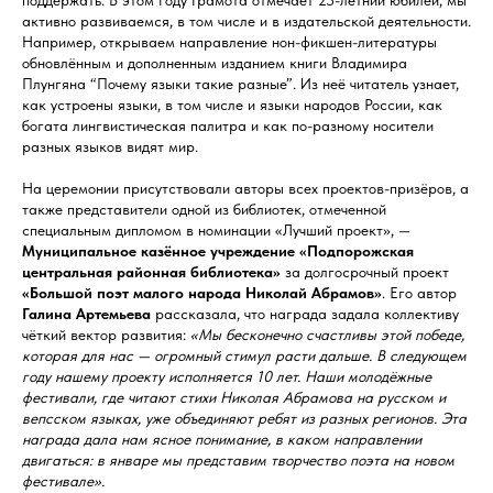
поддержать. В этом году Грамота отмечает 25-летний юбилей, мы
активно развиваемся, в том числе и в издательской деятельности.
Например, открываем направление нон-фикшен-литературы
обновлённым и дополненным изданием книги Владимира
Плунгяна “Почему языки такие разные”. Из неё читатель узнает,
как устроены языки, в том числе и языки народов России, как
богата лингвистическая палитра и как по-разному носители
разных языков видят мир.
На церемонии присутствовали авторы всех проектов-призёров, а
также представители одной из библиотек, отмеченной
специальным дипломом в номинации «Лучший проект», —
Муниципальное казённое учреждение «Подпорожская
центральная районная библиотека»
за долгосрочный проект
«Большой поэт малого народа Николай Абрамов»
. Его автор
Галина Артемьева
рассказала, что награда задала коллективу
чёткий вектор развития:
«Мы бесконечно счастливы этой победе,
которая для нас — огромный стимул расти дальше. В следующем
году нашему проекту исполняется 10 лет. Наши молодёжные
фестивали, где читают стихи Николая Абрамова на русском и
вепсском языках, уже объединяют ребят из разных регионов. Эта
награда дала нам ясное понимание, в каком направлении
двигаться: в январе мы представим творчество поэта на новом
фестивале».