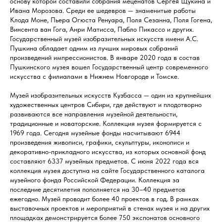
основу которой составили собрания меценатов Сергея Щукина и
Ивана Морозова. Среди ее шедевров — знаменитые работы
Клода Моне, Пьера Огюста Ренуара, Поля Сезанна, Поля Гогена,
Винсента ван Гога, Анри Матисса, Пабло Пикассо и других.
Государственный музей изобразительных искусств имени А.С.
Пушкина обладает одним из лучших мировых собраний
произведений импрессионистов. В январе 2020 года в состав
Пушкинского музея вошел Государственный центр современного
искусства с филиалами в Нижнем Новгороде и Томске.
Музей изобразительных искусств Кузбасса — один из крупнейших
художественных центров Сибири, где действуют и плодотворно
развиваются все направления музейной деятельности,
традиционные и новаторские. Коллекция музея формируется с
1969 года. Сегодня музейные фонды насчитывают 6944
произведения живописи, графики, скульптуры, иконописи и
декоративно-прикладного искусства, из которых основной фонд
составляют 6337 музейных предметов. С июня 2022 года вся
коллекция музея доступна на сайте Государственного каталога
музейного фонда Российской Федерации. Коллекция за
последние десятилетия пополняется на 30–40 предметов
ежегодно. Музей проводит более 40 проектов в год. В рамках
выставочных проектов и мероприятий в стенах музея и на других
площадках демонстрируется более 750 экспонатов основного