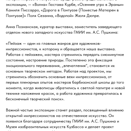
экспозиции, — «Волна» Гюстава Курбе, «Осеннее утро в Эраньи»
Камиля Писсарро, «Дорога в Понтуазе (Поместье Матюрен в
Понтуазе)» Поля Сезанна, «Водопой» Жюля Дюпре.
Анна Познанская, куратор выставки, заместитель заведующего
отделом нового западного искусства ГМИИ им. А.С. Пушкина:
«Пейзаж — один из главных жанров для художников-
импрессионистов, к которому и обращается наша выставка.
Работая с пейзажем, мастера стремились передать сиюминутное
состояние, настроение природы. Постепенно эта фиксация
эмоционального переживания, „впечатления“, становится их
основным творческом методом. Работая над проектом, мы
стремились обозначить основные вехи импрессионизма, от
первых пленэрных опытов мастеров барбизонской школы до того
момента, когда живописцы обратились к светлой палитре и новой
технике наложения красок, а работа художника превратилась в
бесконечный творческий поиск».
Важной частью экспозиции станет раздел, посвященный влиянию
открытий импрессионистов на отечественное искусство. Он
появился благодаря сотрудничеству ГМИИ им. А.С. Пушкина и
Музея изобразительных искусств Кузбасса и делает проект