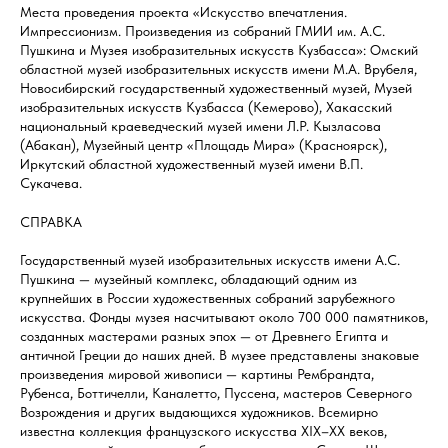
Места проведения проекта «Искусство впечатления.
Импрессионизм. Произведения из собраний ГМИИ им. А.С.
Пушкина и Музея изобразительных искусств Кузбасса»: Омский
областной музей изобразительных искусств имени М.А. Врубеля,
Новосибирский государственный художественный музей, Музей
изобразительных искусств Кузбасса (Кемерово), Хакасский
национальный краеведческий музей имени Л.Р. Кызласова
(Абакан), Музейный центр «Площадь Мира» (Красноярск),
Иркутский областной художественный музей имени В.П.
Сукачева.
СПРАВКА
Государственный музей изобразительных искусств имени А.С.
Пушкина — музейный комплекс, обладающий одним из
крупнейших в России художественных собраний зарубежного
искусства. Фонды музея насчитывают около 700 000 памятников,
созданных мастерами разных эпох — от Древнего Египта и
античной Греции до наших дней. В музее представлены знаковые
произведения мировой живописи — картины Рембрандта,
Рубенса, Боттичелли, Каналетто, Пуссена, мастеров Северного
Возрождения и других выдающихся художников. Всемирно
известна коллекция французского искусства XIX–XX веков,