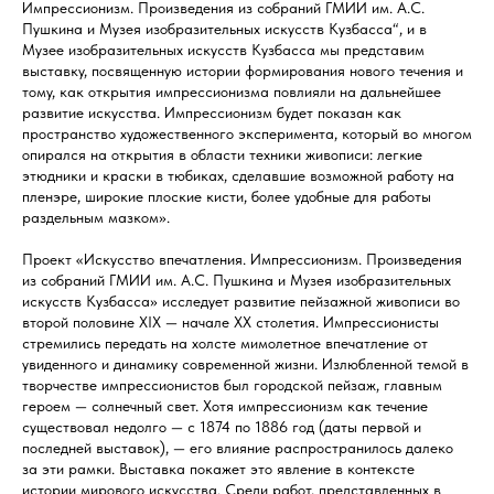
Импрессионизм. Произведения из собраний ГМИИ им. А.С.
Пушкина и Музея изобразительных искусств Кузбасса“, и в
Музее изобразительных искусств Кузбасса мы представим
выставку, посвященную истории формирования нового течения и
тому, как открытия импрессионизма повлияли на дальнейшее
развитие искусства. Импрессионизм будет показан как
пространство художественного эксперимента, который во многом
опирался на открытия в области техники живописи: легкие
этюдники и краски в тюбиках, сделавшие возможной работу на
пленэре, широкие плоские кисти, более удобные для работы
раздельным мазком».
Проект «Искусство впечатления. Импрессионизм. Произведения
из собраний ГМИИ им. А.С. Пушкина и Музея изобразительных
искусств Кузбасса» исследует развитие пейзажной живописи во
второй половине XIX — начале XX столетия. Импрессионисты
стремились передать на холсте мимолетное впечатление от
увиденного и динамику современной жизни. Излюбленной темой в
творчестве импрессионистов был городской пейзаж, главным
героем — солнечный свет. Хотя импрессионизм как течение
существовал недолго — с 1874 по 1886 год (даты первой и
последней выставок), — его влияние распространилось далеко
за эти рамки. Выставка покажет это явление в контексте
истории мирового искусства. Среди работ, представленных в