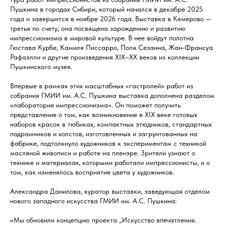
Пушкина в городах Сибири, который начался в декабре 2025
года и завершится в ноябре 2026 года. Выставка в Кемерово —
третья по счету; она посвящена зарождению и развитию
импрессионизма в мировой культуре. В нее войдут полотна
Гюстава Курбе, Камиля Писсарро, Поля Сезанна, Жан-Франсуа
Рафаэлли и другие произведения XIX–XX веков из коллекции
Пушкинского музея.
Впервые в рамках этих масштабных «гастролей» работ из
собрания ГМИИ им. А.С. Пушкина выставка дополнена разделом
«лаборатория импрессионизма». Он поможет получить
представление о том, как возникновение в XIX веке готовых
наборов красок в тюбиках, компактных этюдников, стандартных
подрамников и холстов, изготовленных и загрунтованных на
фабрике, подтолкнуло художников к экспериментам с техникой
масляной живописи и работе на пленэре. Зрители узнают о
технике и материалах, которыми работали импрессионисты, и о
том, как изменялось восприятие цвета у художников.
Александра Данилова, куратор выставки, заведующая отделом
нового западного искусства ГМИИ им. А.С. Пушкина:
«Мы обновили концепцию проекта „Искусство впечатления.