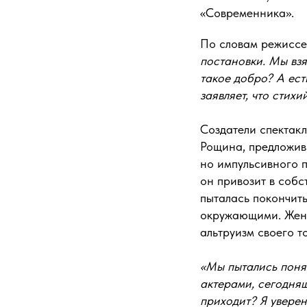
«Современника».
По словам режиссе
постановки. Мы взя
такое добро? А ест
заявляет, что стих
Создатели спектакл
Рощина, предложив
но импульсивного 
он привозит в собс
пыталась покончит
окружающими. Жена 
альтруизм своего 
«Мы пытались поня
актерами, сегодняш
приходит? Я уверен