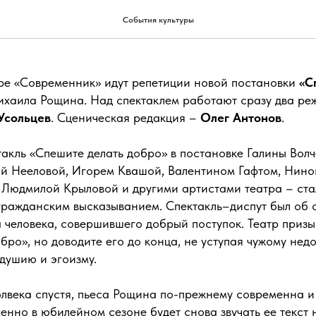
 делать добро» в «Совреме
События культуры
ре «Современник» идут репетиции новой постановки
«С
ихаила Рощина. Над спектаклем работают сразу два р
Усольцев
. Сценическая редакция –
Олег Антонов
.
такль «Спешите делать добро» в постановке Галины Волч
й Нееловой, Игорем Квашой, Валентином Гафтом, Нин
 Людмилой Крыловой и другими артистами театра – ста
гражданским высказыванием. Спектакль–диспут был об о
 человека, совершившего добрый поступок. Театр призы
бро», но доводите его до конца, не уступая чужому нед
душию и эгоизму.
олвека спустя, пьеса Рощина по-прежнему современна и
енно в юбилейном сезоне будет снова звучать ее текст 