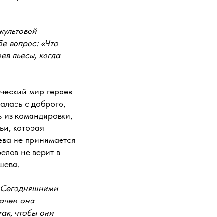
культовой
бе вопрос: «Что
ев пьесы, когда
ический мир героев
алась с доброго,
 из командировки,
ьи, которая
ева не принимается
елов не верит в
шева.
? Сегодняшними
Зачем она
так, чтобы они