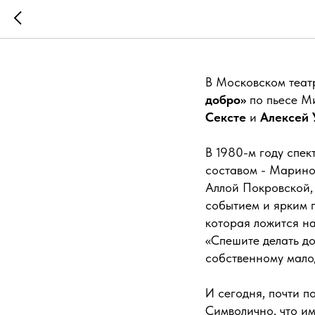
«Спешите
В Московском теат
добро»
по пьесе М
Сексте
и
Алексей 
В 1980-м году спек
составом - Марино
Аллой Покровской,
событием и ярким 
которая ложится на
«Спешите делать до
собственному мало
И сегодня, почти п
Символично, что им