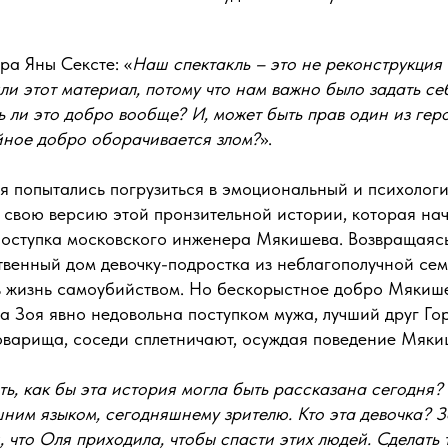
ра Яны Сексте: «
Наш спектакль – это не реконструкция 
ли этот материал, потому что нам важно было задать се
ь ли это добро вообще? И, может быть прав один из геро
ийное добро оборачивается злом?
».
я попытались погрузиться в эмоциональный и психолог
 свою версию этой пронзительной истории, которая нач
поступка московского инженера Мякишева. Возвращаясь
твенный дом девочку-подростка из неблагополучной сем
ь жизнь самоубийством. Но бескорыстное добро Мякиш
Зоя явно недовольна поступком мужа, лучший друг Гор
товарища, соседи сплетничают, осуждая поведение Мяки
ть, как бы эта история могла быть рассказана сегодня
ним языком, сегодняшнему зрителю. Кто эта девочка? 
, что Оля приходила, чтобы спасти этих людей. Сделать 