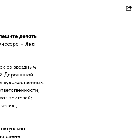
ннике»!
пешите делать
ежиссера –
Яна
ек со звездным
ой Дорошиной,
л художественным
тветственности,
вал зрителей:
оверию,
 актуальна.
на сцене