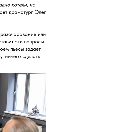
авно хотели, но
ает драматург Олег
: разочарование или
ставит эти вопросы
роем пьесы задает
у, ничего сделать