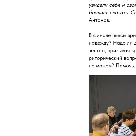
увидели себя и свои
боялись сказать. С
Антонов.
В финале пьесы зри
надежду? Надо ли д
честно, призывая з
риторический вопро
не можем? Помочь. 