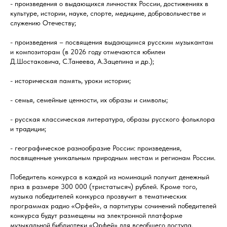
- произведения о выдающихся личностях России, достижениях в
культуре, истории, науке, спорте, медицине, добровольчестве и
служению Отечеству;
- произведения – посвящения выдающимся русским музыкантам
и композиторам (в 2026 году отмечаются юбилеи
Д.Шостаковича, С.Танеева, А.Зацепина и др.);
- историческая память, уроки истории;
- семья, семейные ценности, их образы и символы;
- русская классическая литература, образы русского фольклора
и традиции;
- географическое разнообразие России: произведения,
посвященные уникальным природным местам и регионам России.
Победитель конкурса в каждой из номинаций получит денежный
приз в размере 300 000 (тристатысяч) рублей. Кроме того,
музыка победителей конкурса прозвучит в тематических
программах радио «Орфей», а партитуры сочинений победителей
конкурса будут размещены на электронной платформе
музыкальной библиотеки «Орфей» для всеобщего доступа.