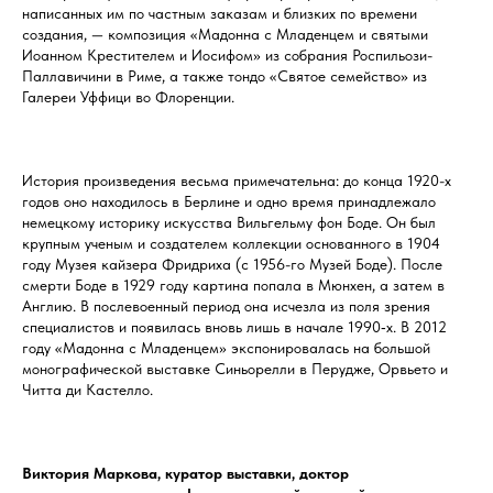
написанных им по частным заказам и близких по времени
создания, — композиция «Мадонна с Младенцем и святыми
Иоанном Крестителем и Иосифом» из собрания Роспильози-
Паллавичини в Риме, а также тондо «Святое семейство» из
Галереи Уффици во Флоренции.
История произведения весьма примечательна: до конца 1920-х
годов оно находилось в Берлине и одно время принадлежало
немецкому историку искусства Вильгельму фон Боде. Он был
крупным ученым и создателем коллекции основанного в 1904
году Музея кайзера Фридриха (с 1956-го Музей Боде). После
смерти Боде в 1929 году картина попала в Мюнхен, а затем в
Англию. В послевоенный период она исчезла из поля зрения
специалистов и появилась вновь лишь в начале 1990‑х. В 2012
году «Мадонна с Младенцем» экспонировалась на большой
монографической выставке Синьорелли в Перудже, Орвьето и
Читта ди Кастелло.
Виктория Маркова, куратор выставки, доктор