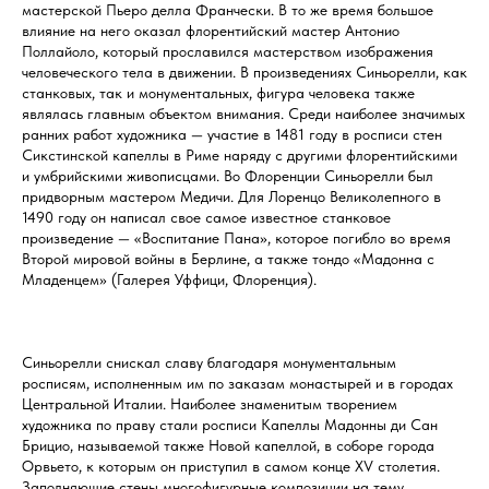
мастерской Пьеро делла Франчески. В то же время большое
влияние на него оказал флорентийский мастер Антонио
Поллайоло, который прославился мастерством изображения
человеческого тела в движении. В произведениях Синьорелли, как
станковых, так и монументальных, фигура человека также
являлась главным объектом внимания. Среди наиболее значимых
ранних работ художника — участие в 1481 году в росписи стен
Сикстинской капеллы в Риме наряду с другими флорентийскими
и умбрийскими живописцами. Во Флоренции Синьорелли был
придворным мастером Медичи. Для Лоренцо Великолепного в
1490 году он написал свое самое известное станковое
произведение — «Воспитание Пана», которое погибло во время
Второй мировой войны в Берлине, а также тондо «Мадонна с
Младенцем» (Галерея Уффици, Флоренция).
Синьорелли снискал славу благодаря монументальным
росписям, исполненным им по заказам монастырей и в городах
Центральной Италии. Наиболее знаменитым творением
художника по праву стали росписи Капеллы Мадонны ди Сан
Брицио, называемой также Новой капеллой, в соборе города
Орвьето, к которым он приступил в самом конце XV столетия.
Заполняющие стены многофигурные композиции на тему