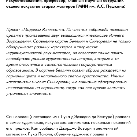
искусствоведения, профессор, главный научный сотрудник
отдела искусства старых мастеров ГМИИ им. А.С. Пушкина:
Проект «Мадонны Ренессанса. Из частных собраний» позволяет
сравнить произведения двух выдающихся живописцев Раннего
Возрождения. Сравнение картин Беллини и Синьорелли не только
обнаруживает разницу характеров и творческих
индивидуальностей двух мастеров, но позволяет также понять
своеобразие разных художественных центров, которые в то
время относились к самостоятельным государственным
образованиям. В картине Беллини поэзия образа рождается из
гармонии цвета и наполненного светом пространства. Иными
категориями мыслил Синьорелли, чье внимание сфокусировано
исключительно на персонажах, тогда как все прочие элементы
утрачивают значимость.
Синьорелли (настоящее имя Лука д’Эджидио ди Вентура) родился
в семье художников, искусством занимались несколько поколений
его предков. Как сообщали Джорджо Вазари и знаменитый
математик Лука Пачоли, обучение художник прошел в