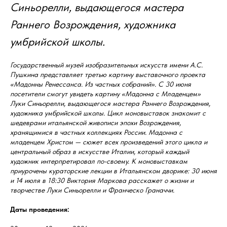
Синьорелли, выдающегося мастера
Раннего Возрождения, художника
умбрийской школы.
Государственный музей изобразительных искусств имени А.С.
Пушкина представляет третью картину выставочного проекта
«Мадонны Ренессанса. Из частных собраний». С 30 июня
посетители смогут увидеть картину «Мадонна с Младенцем»
Луки Синьорелли, выдающегося мастера Раннего Возрождения,
художника умбрийской школы. Цикл моновыставок знакомит с
шедеврами итальянской живописи эпохи Возрождения,
хранящимися в частных коллекциях России. Мадонна с
младенцем Христом — сюжет всех произведений этого цикла и
центральный образ в искусстве Италии, который каждый
художник интерпретировал по-своему. К моновыставкам
приурочены кураторские лекции в Итальянском дворике: 30 июня
и 14 июля в 18:30 Виктория Маркова расскажет о жизни и
творчестве Луки Синьорелли и Франческо Граначчи.
Даты проведения: