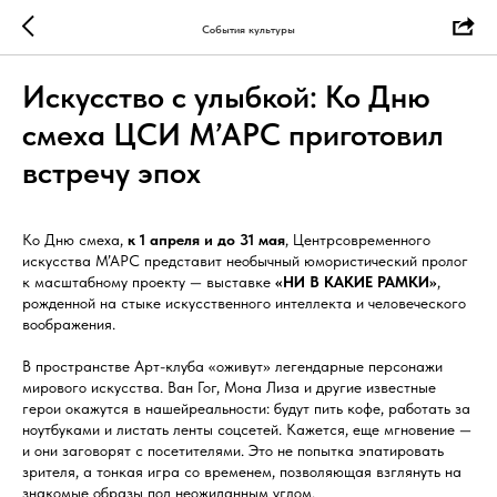
События культуры
Искусство с улыбкой: Ко Дню
смеха ЦСИ М’АРС приготовил
встречу эпох
Ко Дню смеха,
к 1 апреля и до 31 мая
, Центрсовременного
искусства М’АРС представит необычный юмористический пролог
к масштабному проекту — выставке
«НИ В КАКИЕ РАМКИ»
,
рожденной на стыке искусственного интеллекта и человеческого
воображения.
В пространстве Арт-клуба «оживут» легендарные персонажи
мирового искусства. Ван Гог, Мона Лиза и другие известные
герои окажутся в нашейреальности: будут пить кофе, работать за
ноутбуками и листать ленты соцсетей. Кажется, еще мгновение —
и они заговорят с посетителями. Это не попытка эпатировать
зрителя, а тонкая игра со временем, позволяющая взглянуть на
знакомые образы под неожиданным углом.