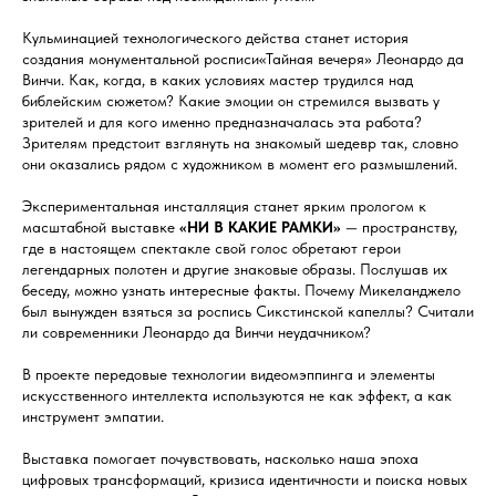
Кульминацией технологического действа станет история
создания монументальной росписи«Тайная вечеря» Леонардо да
Винчи. Как, когда, в каких условиях мастер трудился над
библейским сюжетом? Какие эмоции он стремился вызвать у
зрителей и для кого именно предназначалась эта работа?
Зрителям предстоит взглянуть на знакомый шедевр так, словно
они оказались рядом с художником в момент его размышлений.
Экспериментальная инсталляция станет ярким прологом к
масштабной выставке
«НИ В КАКИЕ РАМКИ»
— пространству,
где в настоящем спектакле свой голос обретают герои
легендарных полотен и другие знаковые образы. Послушав их
беседу, можно узнать интересные факты. Почему Микеланджело
был вынужден взяться за роспись Сикстинской капеллы? Считали
ли современники Леонардо да Винчи неудачником?
В проекте передовые технологии видеомэппинга и элементы
искусственного интеллекта используются не как эффект, а как
инструмент эмпатии.
Выставка помогает почувствовать, насколько наша эпоха
цифровых трансформаций, кризиса идентичности и поиска новых