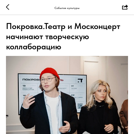
События культуры
Покровка.Театр и Москонцерт
начинают творческую
коллаборацию