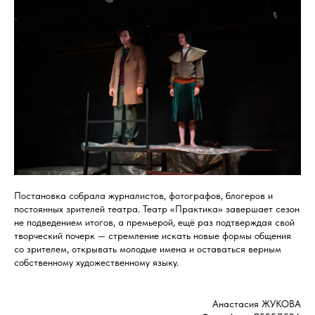
Постановка собрала журналистов, фотографов, блогеров и
постоянных зрителей театра. Театр «Практика» завершает сезон
не подведением итогов, а премьерой, ещё раз подтверждая свой
творческий почерк — стремление искать новые формы общения
со зрителем, открывать молодые имена и оставаться верным
собственному художественному языку.
Анастасия ЖУКОВА