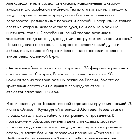
Александр Титель создал спектакль, наполненный шквалом
эмоций и философской глубиной. Театр ставит зрителя лицом к
лицу с парадоксальной природой любого исторического
переворота: радикальные перемены способны вскрыть не только
светлые стороны человеческого духа, но и самые мрачные
инстинкты толпы. Способен ли гений творца возвышать
человечество даже тогда, когда мир погружается в хаос и кровь?
Наконец, сила спектакля – в красоте человеческой души и
любви, вспыхивающей ярко и беспощадно посреди огненного
вихря революционной бури.
Фестиваль «Золотая маска» стартовал 28 февраля в регионах,
а в столице – 10 марта. В афише фестиваля всего – 68
номинантов из театров разных регионов России. Вместе со
зрителями спектакли на лучших площадках страны
отсматривают члены жюри.
Итоги подведут на Торжественной церемонии вручения премий 20
июня в Омске – Культурной столице 2026 года. Город станет
площадкой для масштабного театрального праздника. В
программе – образовательный день с лекциями, мастер-
классами и дискуссиями от ведущих экспертов театральной
сферы, а также большой городской праздник «Театральный
Любинский» на пешеходной улице Любинского проспекта.